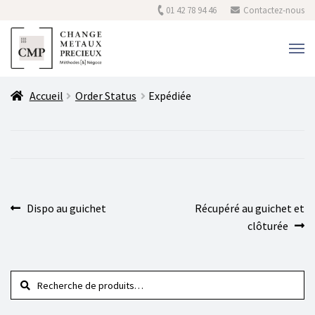
01 42 78 94 46
Contactez-nous
Aller
Accueil
Order Status
Expédiée
au
La Maison CMP
contenu
Cours des métaux
Vous vendez
Navigation
Vous achetez
Article
Article
Dispo au guichet
Récupéré au guichet et
de
précédent :
suivant :
clôturée
Services
l’article
Recherche
Recherche
pour :