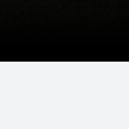
Photo de Miguel Á. Padriñán
 des partenaires sélectionnés avec exigence et une
grer une chaîne de valeurs éthiques et