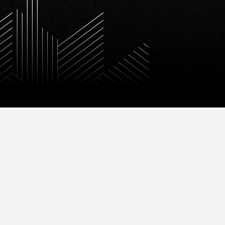
Pourquoi CMP ?
Parce que la Maison C.M.P. vous garantit un service
équipe d’experts compétents et réactifs pour vous 
professionnelles pour une vision à long terme de l’